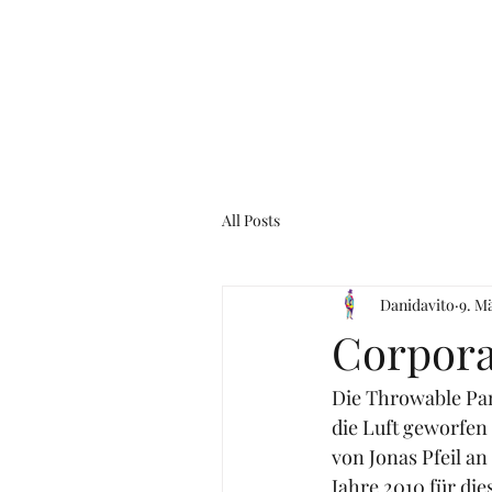
All Posts
Danidavito
9. M
Corpora
Die Throwable Pan
die Luft geworfe
von Jonas Pfeil an
Jahre 2010 für di