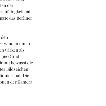
nen der 
ienfähigkeit hat 
ste das Berliner 
 den 
er winden um in 
en wirken als 
r 360 Grad 
immt bewusst die 
tes Bildzeichen 
ioniert hat. Die 
ionen der Kamera 