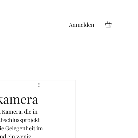
Anmelden
lkamera
Kamera, die in 
bschlussprojekt 
ie Gelegenheit im 
nd ein wenig 