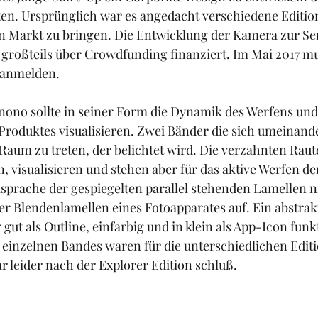
iten. Ursprünglich war es angedacht verschiedene Editio
n Markt zu bringen. Die Entwicklung der Kamera zur Ser
roßteils über Crowdfunding finanziert. Im Mai 2017 mus
 anmelden.
nono sollte in seiner Form die Dynamik des Werfens und
roduktes visualisieren. Zwei Bänder die sich umeinand
Raum zu treten, der belichtet wird. Die verzahnten Raut
, visualisieren und stehen aber für das aktive Werfen de
prache der gespiegelten parallel stehenden Lamellen n
er Blendenlamellen eines Fotoapparates auf. Ein abstrak
gut als Outline, einfarbig und in klein als App-Icon funkt
 einzelnen Bandes waren für die unterschiedlichen Edit
r leider nach der Explorer Edition schluß.