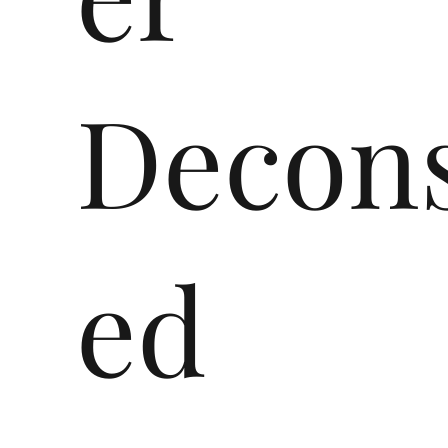
Decons
ed