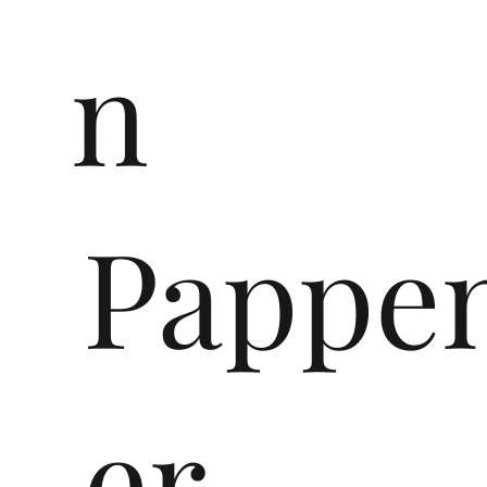
n
Pappe
er