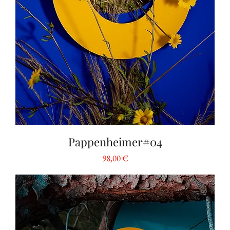
Pappenheimer#04
Preis
98,00 €