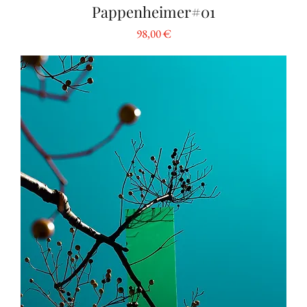
Pappenheimer#01
Preis
98,00 €