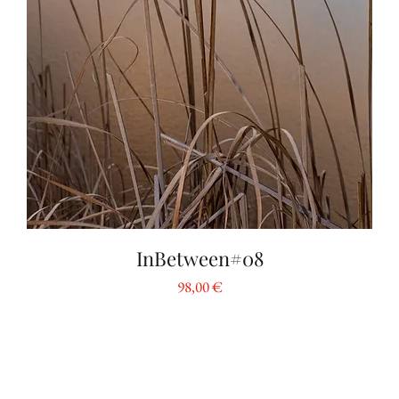
InBetween#08
Preis
98,00 €