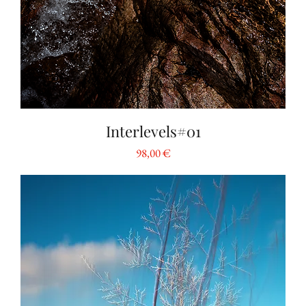
Interlevels#01
Preis
98,00 €