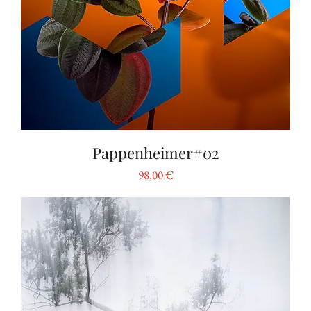
Pappenheimer#02
Preis
98,00 €